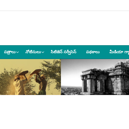
పత్రాలు
నోటిసులు
సిటిజెన్ సర్వీసెస్
పథకాలు
మీడియా గ్య