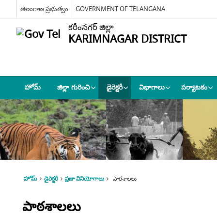
తెలంగాణ ప్రభుత్వం
GOVERNMENT OF TELANGANA
కరీంనగర్ జిల్లా
KARIMNAGAR DISTRICT
హోమ్
జిల్లా గురించి
డైరెక్టరీ
విభాగాలు
పర్యాటకం
హోమ్
డైరెక్టరీ
ప్రజా వినియోగాలు
పాఠశాలలు
పాఠశాలలు