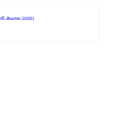
నగర్, తెలంగాణ- 505001