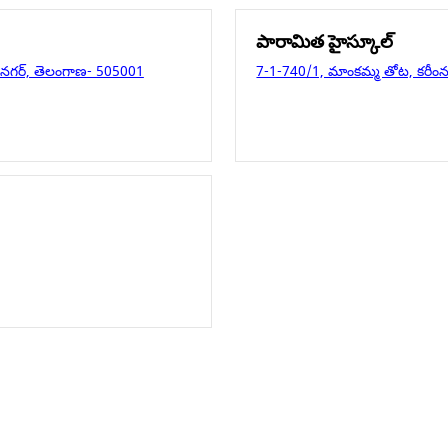
పారామిత హైస్కూల్
కరీంనగర్, తెలంగాణ- 505001
7-1-740/1, మాంకమ్మ తోట, కరీం