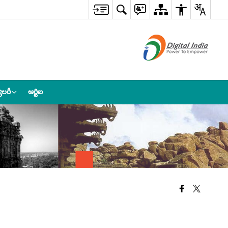
ాలరీ
ఆర్టిఐ