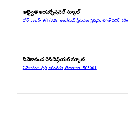
అథ్వైత ఇంటర్నేషనల్ స్కూల్
డోర్ నెంబర్- 9/1/328, అంబేడ్కర్ స్టేడియం ప్రక్కన, భగత్ నగర్, 
వివేకానంద రెసిడెన్షియల్ స్కూల్
వివేకానంద పురి, కరీంనగర్, తెలంగాణ- 505001