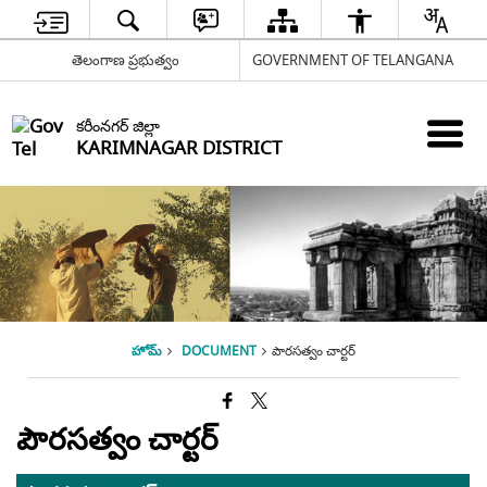
తెలంగాణ ప్రభుత్వం
GOVERNMENT OF TELANGANA
కరీంనగర్ జిల్లా
KARIMNAGAR DISTRICT
హోమ్
DOCUMENT
పౌరసత్వం చార్టర్
పౌరసత్వం చార్టర్