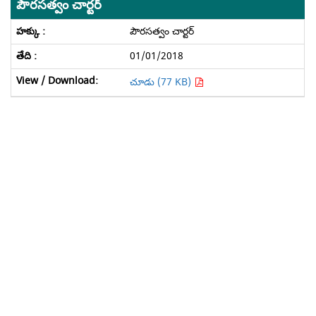
పౌరసత్వం చార్టర్
పౌరసత్వం చార్టర్
01/01/2018
చూడు (77 KB)