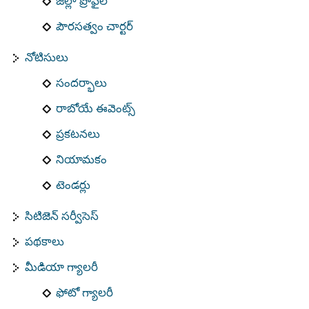
జిల్లా ప్రొఫైల్
పౌరసత్వం చార్టర్
నోటిసులు
సందర్భాలు
రాబోయే ఈవెంట్స్
ప్రకటనలు
నియామకం
టెండర్లు
సిటిజెన్ సర్వీసెస్
పథకాలు
మీడియా గ్యాలరీ
ఫోటో గ్యాలరీ