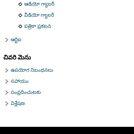
ఆడియో గ్యాలరీ
వీడియో గ్యాలరీ
పత్రికా ప్రకటన
ఆర్టిఐ
చివరి మెను
ఉపయోగ నిబంధనలు
సహాయం
సంప్రదించుటకు
విశ్లేషణ