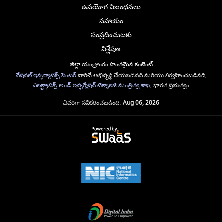
ఉపయోగ నిబంధనలు
సహాయం
సంప్రదించుటకు
విశ్లేషణ
జిల్లా యంత్రాంగం సొంతమైన కంటెంట్
నేషనల్ ఇన్ఫర్మాటిక్స్ సెంటర్
వారిచే అభివృద్ధి చేయబడినది మరియు నిర్వహించబడినది,
ఎలక్ట్రానిక్స్ అండ్ ఇన్ఫర్మేషన్ టెక్నాలజీ మంత్రిత్వ శాఖ
, భారత ప్రభుత్వం
చివరిగా నవీకరించబడింది:
Aug 06, 2026