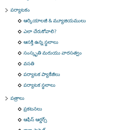
పర్యాటకం
ఆర్కియాలజీ & మ్యూజియములు
ఎలా చేరుకోవాలి?
ఆసక్తి ఉన్న స్థలాలు
సంస్కృతి మరుయు వారసత్వం
వసతి
పర్యాటక ప్యాకేజీలు
పర్యాటక స్థలాలు
పత్రాలు
ప్రకటనలు
ఆఫీస్ ఆర్డర్స్