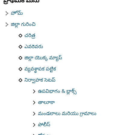
ప్రాథమిక మెను
హోమ్
జిల్లా గురించి
చరిత్ర
ఎవరెవరు
జిల్లా యొక్క మ్యాప్
వ్యవశ్థాపక పట్టిక
నిర్వాహక సెటప్
ఉపవిభాగం & బ్లాక్స్
తాలూకా
మండలాలు మరియు గ్రామాలు
పోలీస్