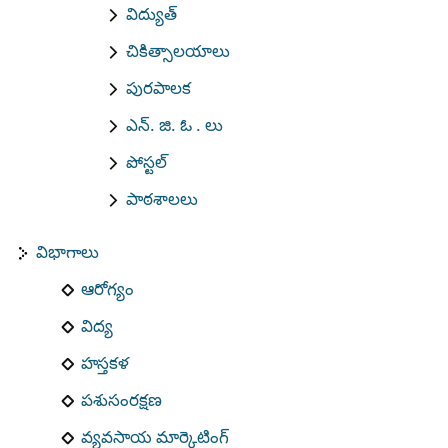
విద్యుత్
చికిత్సాలయాలు
పురపాలక
ఎన్. జి. ఓ . లు
పోస్టల్
పాఠశాలలు
విభాగాలు
ఆరోగ్యం
విద్య
హస్తకళ
పశుసంరక్షణ
వ్యవసాయ మార్కెటింగ్