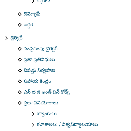
కోర్టులు
డెమోగ్రఫీ
ఆర్థిక
డైరెక్టరీ
సంప్రదింపు డైరెక్టరీ
ప్రజా ప్రతినిధులు
విపత్తు నిర్వహణ
సహాయ కేంద్రం
ఎస్ టి డి అండ్ పిన్ కోడ్స్
ప్రజా వినియోగాలు
బ్యాంకులు
కళాశాలలు / విశ్వవిద్యాలయాలు