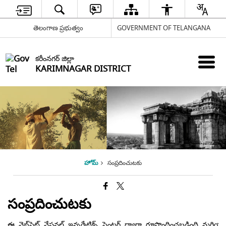
తెలంగాణ ప్రభుత్వం
GOVERNMENT OF TELANGANA
కరీంనగర్ జిల్లా
KARIMNAGAR DISTRICT
హోమ్
సంప్రదించుటకు
సంప్రదించుటకు
ఈ వెబ్‌సైట్ నేషనల్ ఇన్ఫర్మేటిక్స్ సెంటర్ ద్వారా రూపొందించబడింది మరియు అభివృద్ధి చేయబడింది మరియు ఎలక్ట్రానిక్స్ మరియు ఇన్ఫర్మేషన్ టెక్నాలజీ మంత్రిత్వ శాఖ ద్వారా నిర్వహించబడుతుంది. భారత ప్రభుత్వం.
