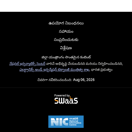
ఉపయోగ నిబంధనలు
సహాయం
సంప్రదించుటకు
విశ్లేషణ
జిల్లా యంత్రాంగం సొంతమైన కంటెంట్
నేషనల్ ఇన్ఫర్మాటిక్స్ సెంటర్
వారిచే అభివృద్ధి చేయబడినది మరియు నిర్వహించబడినది,
ఎలక్ట్రానిక్స్ అండ్ ఇన్ఫర్మేషన్ టెక్నాలజీ మంత్రిత్వ శాఖ
, భారత ప్రభుత్వం
చివరిగా నవీకరించబడింది:
Aug 06, 2026