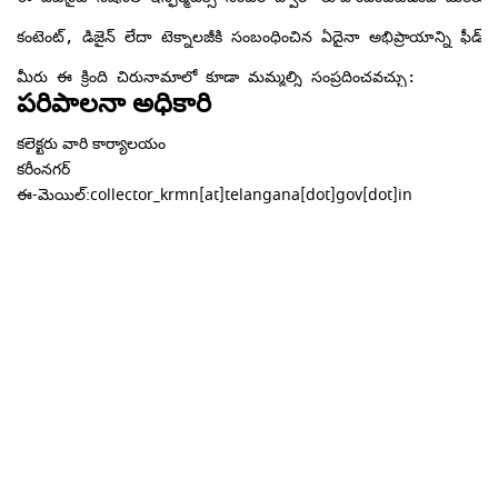
కంటెంట్, డిజైన్ లేదా టెక్నాలజీకి సంబంధించిన ఏదైనా అభిప్రాయాన్ని ఫీడ్‌బ్యాక్ విభాగంలో సమర్పించవచ్చు.

మీరు ఈ క్రింది చిరునామాలో కూడా మమ్మల్ని సంప్రదించవచ్చు:
పరిపాలనా అధికారి
కలెక్టరు వారి కార్యాలయం
కరీంనగర్
ఈ-మెయిల్:collector_krmn[at]telangana[dot]gov[dot]in