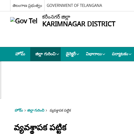
తెలంగాణ ప్రభుత్వం
GOVERNMENT OF TELANGANA
కరీంనగర్ జిల్లా
KARIMNAGAR DISTRICT
హోమ్
జిల్లా గురించి
డైరెక్టరీ
విభాగాలు
పర్యాటకం
హోమ్
జిల్లా గురించి
వ్యవశ్థాపక పట్టిక
వ్యవశ్థాపక పట్టిక