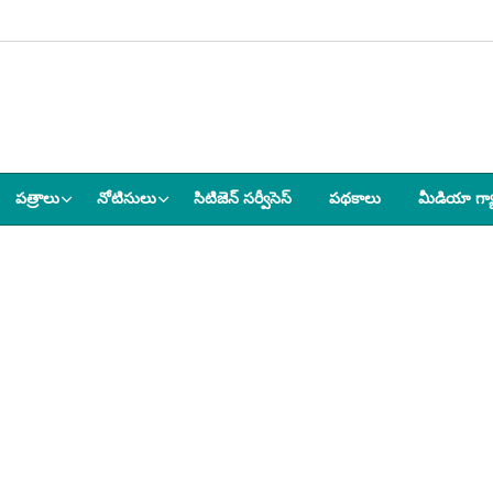
పత్రాలు
నోటిసులు
సిటిజెన్ సర్వీసెస్
పథకాలు
మీడియా గ్య