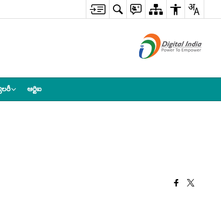
ాలరీ
ఆర్టిఐ