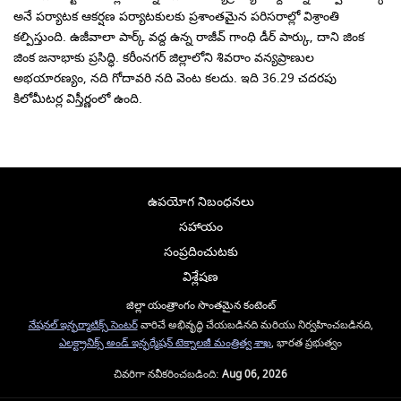
అనే పర్యాటక ఆకర్షణ పర్యాటకులకు ప్రశాంతమైన పరిసరాల్లో విశ్రాంతి
కల్పిస్తుంది. ఉజీవాలా పార్క్ వద్ద ఉన్న రాజీవ్ గాంధి డీర్ పార్కు, దాని జింక
జింక జనాభాకు ప్రసిద్ధి. కరీంనగర్ జిల్లాలోని శివరాం వన్యప్రాణుల
అభయారణ్యం, నది గోదావరి నది వెంట కలదు. ఇది 36.29 చదరపు
కిలోమీటర్ల విస్తీర్ణంలో ఉంది.
ఉపయోగ నిబంధనలు
సహాయం
సంప్రదించుటకు
విశ్లేషణ
జిల్లా యంత్రాంగం సొంతమైన కంటెంట్
నేషనల్ ఇన్ఫర్మాటిక్స్ సెంటర్
వారిచే అభివృద్ధి చేయబడినది మరియు నిర్వహించబడినది,
ఎలక్ట్రానిక్స్ అండ్ ఇన్ఫర్మేషన్ టెక్నాలజీ మంత్రిత్వ శాఖ
, భారత ప్రభుత్వం
చివరిగా నవీకరించబడింది:
Aug 06, 2026