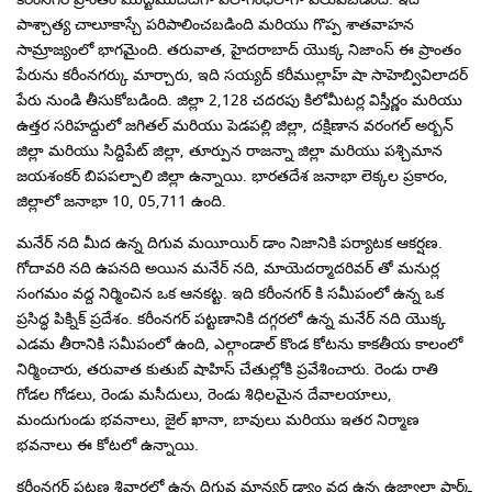
పాశ్చాత్య చాలూకాస్చే పరిపాలించబడింది మరియు గొప్ప శాతవాహన
సామ్రాజ్యంలో భాగమైంది. తరువాత, హైదరాబాద్ యొక్క నిజాంస్ ఈ ప్రాంతం
పేరును కరీంనగర్కు మార్చారు, ఇది సయ్యద్ కరీముల్లాహ్ షా సాహెబ్వివిలాదర్
పేరు నుండి తీసుకోబడింది. జిల్లా 2,128 చదరపు కిలోమీటర్ల విస్తీర్ణం మరియు
ఉత్తర సరిహద్దులో జగితల్ మరియు పెడపల్లి జిల్లా, దక్షిణాన వరంగల్ అర్బన్
జిల్లా మరియు సిద్దిపేట్ జిల్లా, తూర్పున రాజన్నా జిల్లా మరియు పశ్చిమాన
జయశంకర్ బిపపల్పాలి జిల్లా ఉన్నాయి. భారతదేశ జనాభా లెక్కల ప్రకారం,
జిల్లాలో జనాభా 10, 05,711 ఉంది.
మనేర్ నది మీద ఉన్న దిగువ మయీయిర్ డాం నిజానికి పర్యాటక ఆకర్షణ.
గోదావరి నది ఉపనది అయిన మనేర్ నది, మాయెదర్మాదరివర్ తో మనుర్ల
సంగమం వద్ద నిర్మించిన ఒక ఆనకట్ట. ఇది కరీంనగర్ కి సమీపంలో ఉన్న ఒక
ప్రసిద్ధ పిక్నిక్ ప్రదేశం. కరీంనగర్ పట్టణానికి దగ్గరలో ఉన్న మనేర్ నది యొక్క
ఎడమ తీరానికి సమీపంలో ఉంది, ఎల్గాండాల్ కొండ కోటను కాకతీయ కాలంలో
నిర్మించారు, తరువాత కుతుబ్ షాహిస్ చేతుల్లోకి ప్రవేశించారు. రెండు రాతి
గోడల గోడలు, రెండు మసీదులు, రెండు శిధిలమైన దేవాలయాలు,
మందుగుండు భవనాలు, జైల్ ఖానా, బావులు మరియు ఇతర నిర్మాణ
భవనాలు ఈ కోటలో ఉన్నాయి.
కరీంనగర్ పట్టణ శివార్లలో ఉన్న దిగువ మాన్యర్ర్ డ్యాం వద్ద ఉన్న ఉజ్వాలా పార్క్