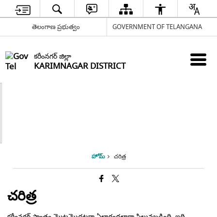
తెలంగాణ ప్రభుత్వం
GOVERNMENT OF TELANGANA
కరీంనగర్ జిల్లా
KARIMNAGAR DISTRICT
హోమ్
చరిత్ర
చరిత్ర
కరీంనగర్ ప్రాంతం మొట్టమొదటగా ఏలాగంధలాగా పిలువబడింది. ఇది