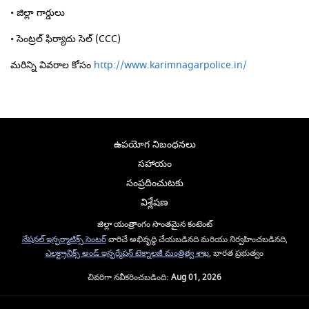
• జిల్లా గార్డులు
• సెంట్రల్ ఫిర్యాదు సెల్ (CCC)
మరిన్ని వివరాల కోసం
http://www.karimnagarpolice.in/
ఉపయోగ నిబంధనలు
సహాయం
సంప్రదించుటకు
విశ్లేషణ
జిల్లా యంత్రాంగం సొంతమైన కంటెంట్
నేషనల్ ఇన్ఫర్మాటిక్స్ సెంటర్
వారిచే అభివృద్ధి చేయబడినది మరియు నిర్వహించబడినది,
ఎలక్ట్రానిక్స్ అండ్ ఇన్ఫర్మేషన్ టెక్నాలజీ మంత్రిత్వ శాఖ
, భారత ప్రభుత్వం
చివరిగా నవీకరించబడింది:
Aug 01, 2026