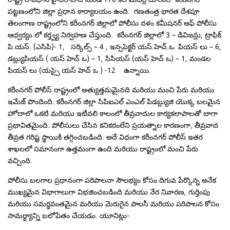
పట్టణంలోని జిల్లా ప్రధాన కార్యాలయం ఉంది. గణతంత్ర భారత దేశపూ
తెలంగాణ రాష్ట్రంలోని కరీంనగర్ జిల్లాలో పోలీసు దళం కమీషనర్ ఆఫ్ పోలీసు
ఆధ్వర్యం లో కర్త్వ్య నిర్వహణ చేస్తుంది. కరీంనగర్ జిల్లాలో 3 – డివిజన్లు, ట్రాఫిక్
పి.యస్. (ఎసిపి)- 1, సర్కిల్స్ – 4 , ఇన్సపెక్టర్ యస్.హెచ్.ఒ. పియస్ లు – 6,
డబ్ల్యుపియస్ ( యస్ హెచ్ ఒ) – 1, సిసియస్ (యస్ హెచ్ ఒ) – 1, మండల
పియస్ లు (యస్సై యస్ హెచ్ ఒ ) -12 ఉన్నాయి.
కరీంనగర్ పోలీస్ రాష్ట్రంలో అత్యుత్తమమైనది మరియు మంచి పేరు మరియు
ఇమేజ్ పొందింది. కరీంనగర్ జిల్లా సిపిఐఎల్ ఎంఎల్ పిడబ్ల్యుజి యొక్క బలమైన
హోదాలో ఒకటి మరియు ఇటీవలి కాలంలో తీవ్రవాదుల కార్యకలాపాలతో బాగా
ప్రభావితమైంది. పోలీసులు చేసిన కనికరంలేని ప్రయత్నాల కారణంగా, తీవ్రవాద
తీవ్రత గరిష్ట స్థాయికి తగ్గించబడింది. అదే విధంగా కరీంనగర్ పోలీస్ ఇతర
శాఖలలో సమానంగా ఉత్తమంగా ఉంది మరియు రాష్ట్రంలో మంచి పేరు
వచ్చింది.
పోలీసు బలగాల ప్రధానంగా పరిపాలనా సౌలభ్యం కోసం దిగువ పేర్కొన్న అనేక
ముఖ్యమైన విభాగాలుగా విభజించబడింది మరియు నేర నివారణ, గుర్తింపు
మరియు సమర్థవంతమైన మరియు మెరుగైన పాలసీ మరియు పరిపాలన కోసం
సామర్థ్యాన్ని బలోపేతం చేయడం. యూనిట్లు-