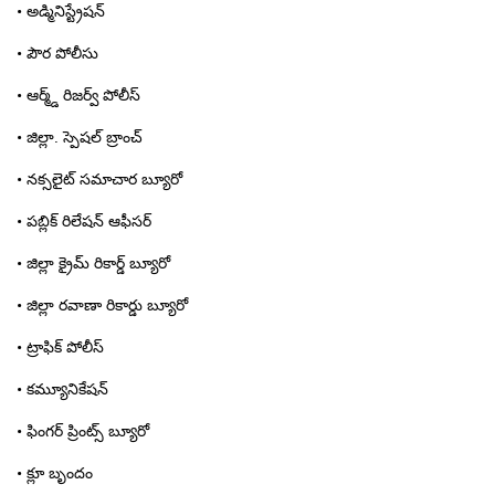
• అడ్మినిస్ట్రేషన్
• పౌర పోలీసు
• ఆర్మ్డ్ రిజర్వ్ పోలీస్
• జిల్లా. స్పెషల్ బ్రాంచ్
• నక్సలైట్ సమాచార బ్యూరో
• పబ్లిక్ రిలేషన్ ఆఫీసర్
• జిల్లా క్రైమ్ రికార్డ్ బ్యూరో
• జిల్లా రవాణా రికార్డు బ్యూరో
• ట్రాఫిక్ పోలీస్
• కమ్యూనికేషన్
• ఫింగర్ ప్రింట్స్ బ్యూరో
• క్లూ బృందం