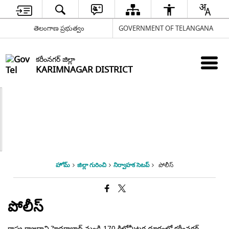
తెలంగాణ ప్రభుత్వం
GOVERNMENT OF TELANGANA
కరీంనగర్ జిల్లా
KARIMNAGAR DISTRICT
హోమ్
జిల్లా గురించి
నిర్వాహక సెటప్
పోలీస్
పోలీస్
రాష్ట్ర రాజధాని హైదరాబాద్ నుండి 170 కిలోమీటర్ల దూరంలో కరీంనగర్